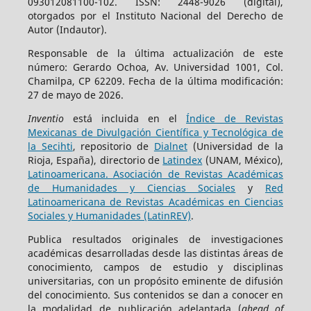
093012081100-102. ISSN: 2448-9026 (digital),
otorgados por el Instituto Nacional del Derecho de
Autor (Indautor).
Responsable de la última actualización de este
número: Gerardo Ochoa, Av. Universidad 1001, Col.
Chamilpa, CP 62209. Fecha de la última modificación:
27 de mayo de 2026.
Inventio
está incluida en el
Índice de Revistas
Mexicanas de Divulgación Científica y Tecnológica de
la Secihti
, repositorio de
Dialnet
(Universidad de la
Rioja, España), directorio de
Latindex
(UNAM, México),
Latinoamericana. Asociación de Revistas Académicas
de Humanidades y Ciencias Sociales
y
Red
Latinoamericana de Revistas Académicas en Ciencias
Sociales y Humanidades (LatinREV)
.
Publica resultados originales de investigaciones
académicas desarrolladas desde las distintas áreas de
conocimiento, campos de estudio y disciplinas
universitarias, con un propósito eminente de difusión
del conocimiento. Sus contenidos se dan a conocer en
la modalidad de publicación adelantada (
ahead of