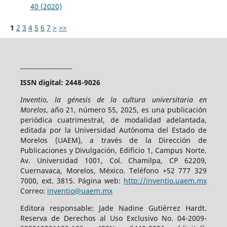
40 (2020)
1
2
3
4
5
6
7
>
>>
_________________
ISSN digital: 2448-9026
Inventio, la génesis de la cultura universitaria en
Morelos
, año 21, número 55, 2025, es una publicación
periódica cuatrimestral, de modalidad adelantada,
editada por la Universidad Autónoma del Estado de
Morelos (UAEM), a través de la Dirección de
Publicaciones y Divulgación, Edificio 1, Campus Norte.
Av. Universidad 1001, Col. Chamilpa, CP 62209,
Cuernavaca, Morelos, México. Teléfono +52 777 329
7000, ext. 3815. Página web:
http://inventio.uaem.mx
Correo:
inventio@uaem.mx
Editora responsable: Jade Nadine Gutiérrez Hardt.
Reserva de Derechos al Uso Exclusivo No. 04-2009-