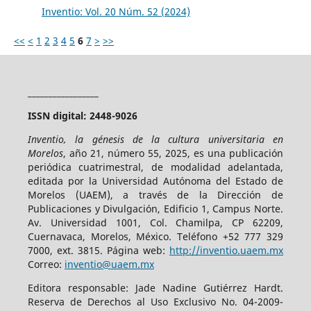
Inventio: Vol. 20 Núm. 52 (2024)
<<
<
1
2
3
4
5
6
7
>
>>
_________________
ISSN digital: 2448-9026
Inventio, la génesis de la cultura universitaria en
Morelos
, año 21, número 55, 2025, es una publicación
periódica cuatrimestral, de modalidad adelantada,
editada por la Universidad Autónoma del Estado de
Morelos (UAEM), a través de la Dirección de
Publicaciones y Divulgación, Edificio 1, Campus Norte.
Av. Universidad 1001, Col. Chamilpa, CP 62209,
Cuernavaca, Morelos, México. Teléfono +52 777 329
7000, ext. 3815. Página web:
http://inventio.uaem.mx
Correo:
inventio@uaem.mx
Editora responsable: Jade Nadine Gutiérrez Hardt.
Reserva de Derechos al Uso Exclusivo No. 04-2009-