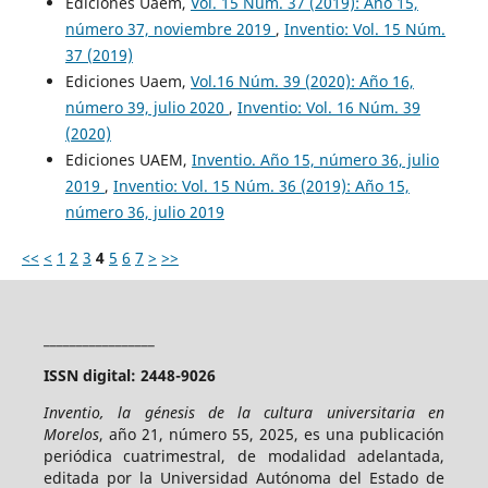
Ediciones Uaem,
Vol. 15 Núm. 37 (2019): Año 15,
número 37, noviembre 2019
,
Inventio: Vol. 15 Núm.
37 (2019)
Ediciones Uaem,
Vol.16 Núm. 39 (2020): Año 16,
número 39, julio 2020
,
Inventio: Vol. 16 Núm. 39
(2020)
Ediciones UAEM,
Inventio. Año 15, número 36, julio
2019
,
Inventio: Vol. 15 Núm. 36 (2019): Año 15,
número 36, julio 2019
<<
<
1
2
3
4
5
6
7
>
>>
_________________
ISSN digital: 2448-9026
Inventio, la génesis de la cultura universitaria en
Morelos
, año 21, número 55, 2025, es una publicación
periódica cuatrimestral, de modalidad adelantada,
editada por la Universidad Autónoma del Estado de