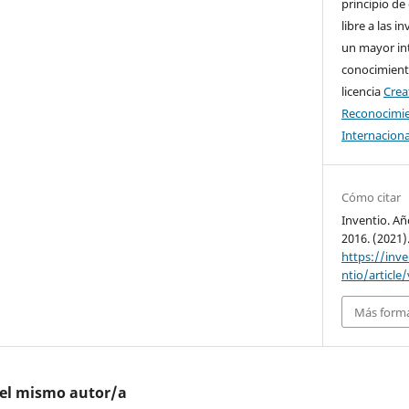
principio de
libre a las i
un mayor in
conocimiento
licencia
Cre
Reconocimie
Internaciona
Cómo citar
Inventio. Añ
2016. (2021)
https://inv
ntio/article
Más forma
del mismo autor/a