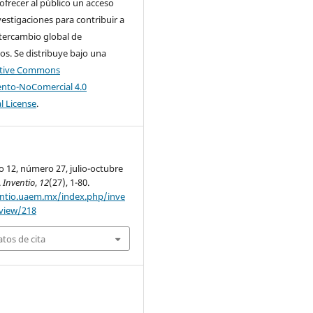
 ofrecer al público un acceso
nvestigaciones para contribuir a
tercambio global de
s. Se distribuye bajo una
ative Commons
nto-NoComercial 4.0
l License
.
o 12, número 27, julio-octubre
.
Inventio
,
12
(27), 1-80.
entio.uaem.mx/index.php/inve
/view/218
tos de cita