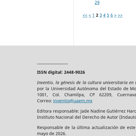
29
<<
<
1
2
3
4
5
6
>
>>
_________________
ISSN digital: 2448-9026
Inventio, la génesis de la cultura universitaria en
por la Universidad Autónoma del Estado de More
1001, Col. Chamilpa, CP 62209, Cuerna
Correo:
inventio@uaem.mx
Editora responsable: Jade Nadine Gutiérrez Hard
Instituto Nacional del Derecho de Autor (Indauto
Responsable de la última actualización de est
mayo de 2026.