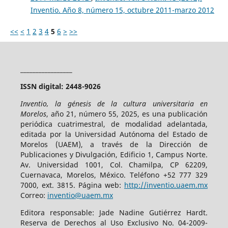
Inventio. Año 8, número 15, octubre 2011-marzo 2012
<<
<
1
2
3
4
5
6
>
>>
_________________
ISSN digital: 2448-9026
Inventio, la génesis de la cultura universitaria en
Morelos
, año 21, número 55, 2025, es una publicación
periódica cuatrimestral, de modalidad adelantada,
editada por la Universidad Autónoma del Estado de
Morelos (UAEM), a través de la Dirección de
Publicaciones y Divulgación, Edificio 1, Campus Norte.
Av. Universidad 1001, Col. Chamilpa, CP 62209,
Cuernavaca, Morelos, México. Teléfono +52 777 329
7000, ext. 3815. Página web:
http://inventio.uaem.mx
Correo:
inventio@uaem.mx
Editora responsable: Jade Nadine Gutiérrez Hardt.
Reserva de Derechos al Uso Exclusivo No. 04-2009-