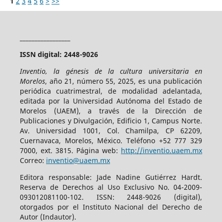
1
2
3
4
5
6
>
>>
_________________
ISSN digital: 2448-9026
Inventio, la génesis de la cultura universitaria en
Morelos
, año 21, número 55, 2025, es una publicación
periódica cuatrimestral, de modalidad adelantada,
editada por la Universidad Autónoma del Estado de
Morelos (UAEM), a través de la Dirección de
Publicaciones y Divulgación, Edificio 1, Campus Norte.
Av. Universidad 1001, Col. Chamilpa, CP 62209,
Cuernavaca, Morelos, México. Teléfono +52 777 329
7000, ext. 3815. Página web:
http://inventio.uaem.mx
Correo:
inventio@uaem.mx
Editora responsable: Jade Nadine Gutiérrez Hardt.
Reserva de Derechos al Uso Exclusivo No. 04-2009-
093012081100-102. ISSN: 2448-9026 (digital),
otorgados por el Instituto Nacional del Derecho de
Autor (Indautor).