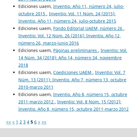
Ediciones uaem,
Inventio. Año 11, número 24, julio-
octubre 2015
,
Inventio: Vol. 11 Núm. 24 (2015):
Inventio. Año 11, número 24, julio-octubre 2015
Ediciones uaem,
Fondo Editorial UAEM, número 26
,
Inventio: Vol. 12 Núm. 26 (2016): Inventio. Año 12,
número 26, marzo-junio 2016
Ediciones uaem,
Páginas preliminares
,
Inventio: Vol.
14 Núm. 34 (2018): Año 14, número 34, noviembre
2018
Ediciones uaem,
Coediciones UAEM
,
Inventio: Vol. 7
Núm. 13 (2011): Inventio. Año 7, número 13, octubre
2010-marzo 2011
Ediciones uaem,
Inventio. Año 8, número 15, octubre
2011-marzo 2012
,
Inventio: Vol. 8 Núm. 15 (2012):
Inventio. Año 8, número 15, octubre 2011-marzo 2012
<<
<
1
2
3
4
5
6
>
>>