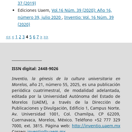
37 (2019)
Ediciones Uaem,
Vol.16 Núm. 39 (2020): Año 16,
número 39, julio 2020
,
Inventio: Vol. 16 Núm. 39
(2020)
<<
<
1
2
3
4
5
6
7
>
>>
_________________
ISSN digital: 2448-9026
Inventio, la génesis de la cultura universitaria en
Morelos
, año 21, número 55, 2025, es una publicación
periódica cuatrimestral, de modalidad adelantada,
editada por la Universidad Autónoma del Estado de
Morelos (UAEM), a través de la Dirección de
Publicaciones y Divulgación, Edificio 1, Campus Norte.
Av. Universidad 1001, Col. Chamilpa, CP 62209,
Cuernavaca, Morelos, México. Teléfono +52 777 329
7000, ext. 3815. Página web:
http://inventio.uaem.mx
Correo:
inventio@uaem.mx