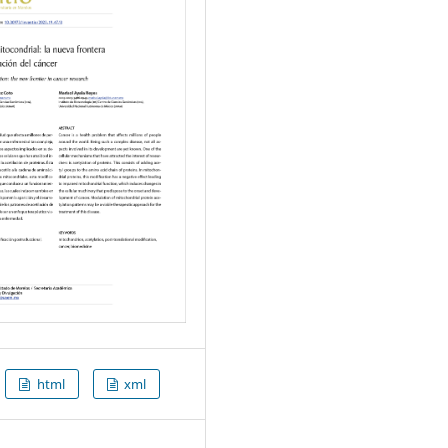
html
xml