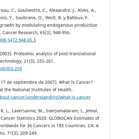
eau, C., Goulvestre, C., Alexandre, J., Alves, A.,
nis, Y., Soubrane, O., Weill, B. y Batteux, F.
r growth by modulating endogenous production
. Cancer Research, 65(3), 948-956.
008-5472.948.65.3
2003). Proteomic analysis of post-translational
echnology, 21(3), 255-261.
nbt0303-255
 (17 de septiembre de 2007). What Is Cancer?
t the National Institutes of Health.
bout-cancer/understanding/what-is-cancer
l, R. L., Laversanne, M., Soerjomataram, I., Jemal,
al Cancer Statistics 2020: GLOBOCAN Estimates of
orldwide for 36 Cancers in 185 Countries. CA: A
ns, 71(3), 209-249.