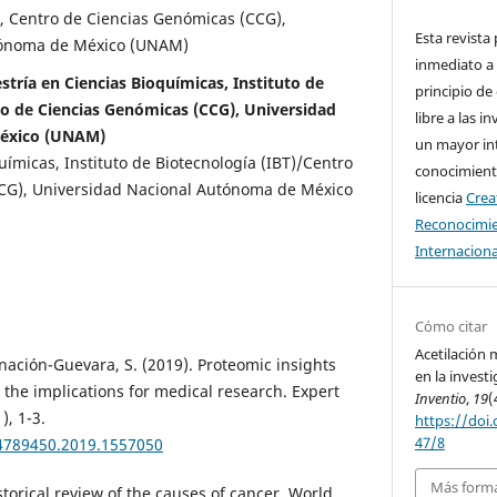
, Centro de Ciencias Genómicas (CCG),
Esta revista
tónoma de México (UNAM)
inmediato a 
stría en Ciencias Bioquímicas, Instituto de
principio de
ro de Ciencias Genómicas (CCG), Universidad
libre a las i
éxico (UNAM)
un mayor in
ímicas, Instituto de Biotecnología (IBT)/Centro
conocimiento
CG), Universidad Nacional Autónoma de México
licencia
Cre
Reconocimie
Internaciona
Cómo citar
Acetilación 
nación-Guevara, S. (2019). Proteomic insights
en la investi
d the implications for medical research. Expert
Inventio
,
19
(
), 1-3.
https://doi.
47/8
14789450.2019.1557050
Más forma
istorical review of the causes of cancer. World