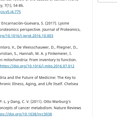
y, 7(1), 54-86.
co.v5.i4.775
 y Encarnación-Guevara, S. (2017). Lysine
proteomics perspective. Journal of Proteomics,
org/10.1016/j.jprot.2016.10.003
antoro, V., De Vleesschauwer, D., Fliegner, D.,
ristian, S., Hannah, M. A. y Finkemeier, I.
 in mitochondria: From inventory to function.
https://doi.org/10.1016/j.mito.2016.07.012
dria and the Future of Medicine: The Key to
onic Illness, Aging, and Life Itself. Chelsea
. L. y Dang, C. V. (2011). Otto Warburg’s
concepts of cancer metabolism. Nature Reviews
tps://doi.org/10.1038/nrc3038