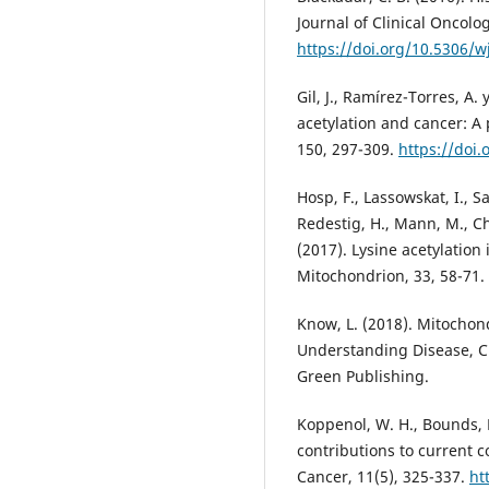
Journal of Clinical Oncolog
https://doi.org/10.5306/wj
Gil, J., Ramírez-Torres, A.
acetylation and cancer: A 
150, 297-309.
https://doi.
Hosp, F., Lassowskat, I., S
Redestig, H., Mann, M., Ch
(2017). Lysine acetylation
Mitochondrion, 33, 58-71.
Know, L. (2018). Mitochon
Understanding Disease, Chr
Green Publishing.
Koppenol, W. H., Bounds, P
contributions to current 
Cancer, 11(5), 325-337.
ht