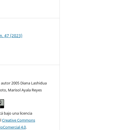
1
m. 47 (2023)
 autor 2005 Diana Lashidua
oto, Marisol Ayala Reyes
tá bajo una licencia
al
Creative Commons
NoComercial 4.0
.