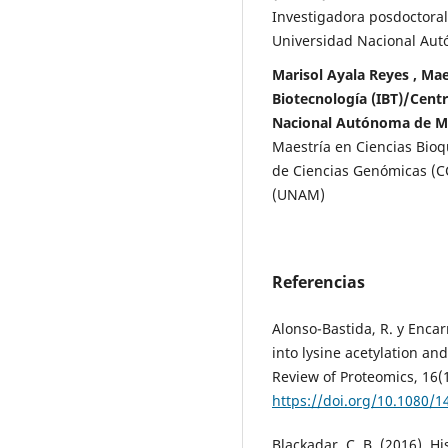
Investigadora posdoctoral
Universidad Nacional Au
Marisol Ayala Reyes , Mae
Biotecnología (IBT)/Cent
Nacional Autónoma de M
Maestría en Ciencias Bioqu
de Ciencias Genómicas (C
(UNAM)
Referencias
Alonso-Bastida, R. y Encar
into lysine acetylation an
Review of Proteomics, 16(1
https://doi.org/10.1080/
Blackadar, C. B. (2016). H