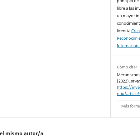
principio de
libre a las i
un mayor in
conocimiento
licencia
Cre
Reconocimie
Internaciona
Cómo citar
Mecanismos 
(2022).
Inven
https://inv
ntio/article
Más forma
del mismo autor/a