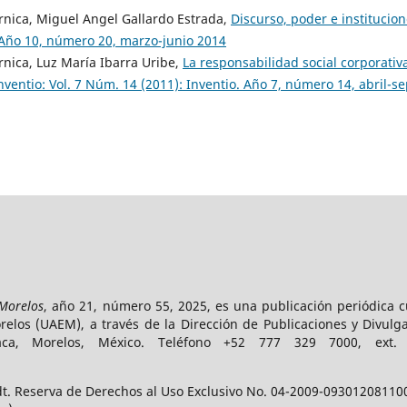
rnica, Miguel Angel Gallardo Estrada,
Discurso, poder e institucio
. Año 10, número 20, marzo-junio 2014
rnica, Luz María Ibarra Uribe,
La responsabilidad social corporativa
nventio: Vol. 7 Núm. 14 (2011): Inventio. Año 7, número 14, abril-
 Morelos
, año 21, número 55, 2025, es una publicación periódica 
los (UAEM), a través de la Dirección de Publicaciones y Divulga
vaca, Morelos, México. Teléfono +52 777 329 7000, ext
t. Reserva de Derechos al Uso Exclusivo No. 04-2009-093012081100-