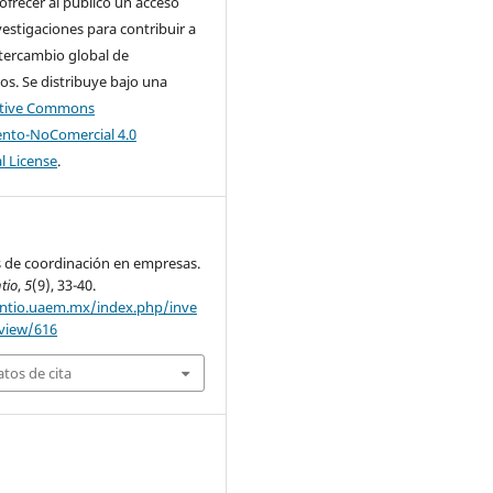
 ofrecer al público un acceso
nvestigaciones para contribuir a
tercambio global de
s. Se distribuye bajo una
ative Commons
nto-NoComercial 4.0
l License
.
de coordinación en empresas.
tio
,
5
(9), 33-40.
entio.uaem.mx/index.php/inve
/view/616
tos de cita