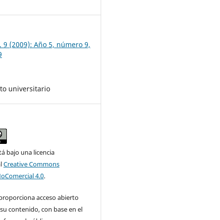
. 9 (2009): Año 5, número 9,
9
o universitario
tá bajo una licencia
al
Creative Commons
NoComercial 4.0
.
 proporciona acceso abierto
su contenido, con base en el