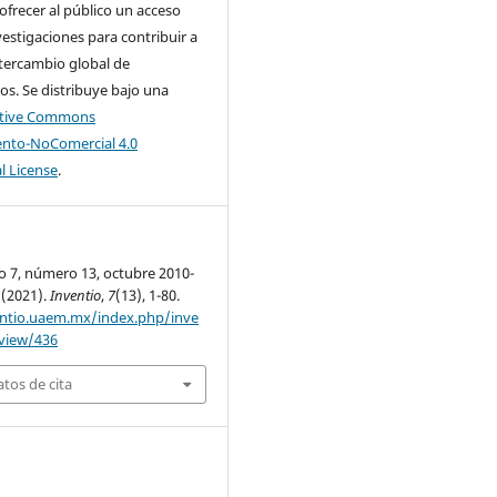
 ofrecer al público un acceso
nvestigaciones para contribuir a
tercambio global de
s. Se distribuye bajo una
ative Commons
nto-NoComercial 4.0
l License
.
o 7, número 13, octubre 2010-
 (2021).
Inventio
,
7
(13), 1-80.
entio.uaem.mx/index.php/inve
/view/436
tos de cita