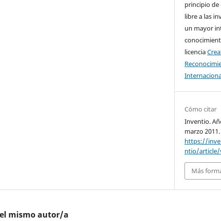
principio de
libre a las i
un mayor in
conocimiento
licencia
Cre
Reconocimie
Internaciona
Cómo citar
Inventio. Añ
marzo 2011.
https://inv
ntio/article
Más forma
del mismo autor/a