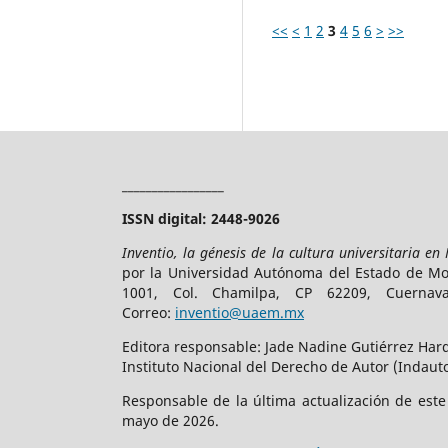
<<
<
1
2
3
4
5
6
>
>>
_________________
ISSN digital: 2448-9026
Inventio, la génesis de la cultura universitaria en
por la Universidad Autónoma del Estado de More
1001, Col. Chamilpa, CP 62209, Cuerna
Correo:
inventio@uaem.mx
Editora responsable: Jade Nadine Gutiérrez Hard
Instituto Nacional del Derecho de Autor (Indauto
Responsable de la última actualización de est
mayo de 2026.