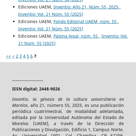
Ediciones UAEM,
Inventio: Año 21, Núm. 55, 2025
,
Inventio: Vol. 21 Núm. 55 (2025)
Ediciones UAEM,
Fondo Editorial UAEM, núm. 55
,
Inventio: Vol. 21 Núm. 55 (2025)
Ediciones UAEM,
Página legal, núm. 55
,
Inventio: Vol.
21 Núm. 55 (2025)
<<
<
2
3
4
5
6
7
_________________
ISSN digital: 2448-9026
Inventio, la génesis de la cultura universitaria en
Morelos
, año 21, número 55, 2025, es una publicación
periódica cuatrimestral, de modalidad adelantada,
editada por la Universidad Autónoma del Estado de
Morelos (UAEM), a través de la Dirección de
Publicaciones y Divulgación, Edificio 1, Campus Norte.
Av. Universidad 1001, Col. Chamilpa, CP 62209,