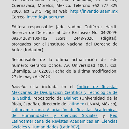
Cuernavaca, Morelos, México. Teléfono +52 777 329
7000, ext. 3815. Página web:
http://inventio.uaem.mx
Correo:
inventio@uaem.mx
Editora responsable: Jade Nadine Gutiérrez Hardt.
Reserva de Derechos al Uso Exclusivo No. 04-2009-
093012081100-102. ISSN: 2448-9026 (digital),
otorgados por el Instituto Nacional del Derecho de
Autor (Indautor).
Responsable de la última actualización de este
número: Gerardo Ochoa, Av. Universidad 1001, Col.
Chamilpa, CP 62209. Fecha de la última modificación:
27 de mayo de 2026.
Inventio
está incluida en el
Índice de Revistas
Mexicanas de Divulgación Científica y Tecnológica de
la Secihti
, repositorio de
Dialnet
(Universidad de la
Rioja, España), directorio de
Latindex
(UNAM, México),
Latinoamericana. Asociación de Revistas Académicas
de Humanidades y Ciencias Sociales
y
Red
Latinoamericana de Revistas Académicas en Ciencias
Sociales y Humanidades (LatinREV)
.