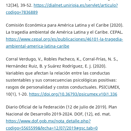
12(34), 39-52.
https://dialnet.unirioja.es/servlet/articulo?
codigo=7836889
Comisión Económica para América Latina y el Caribe (2020).
La tragedia ambiental de América Latina y el Caribe. CEPAL.
https://www.cepal.org/es/publicaciones/46101-la-tragedia-
ambiental-america-latina-caribe
Corral Verdugo, V., Robles Pacheco, K., Corral-Frías, N. S.,
Hernández Ruiz, B. y Suárez Rodríguez, E. J. (2020).
Variables que afectan la relación entre las conductas
sustentables y sus consecuencias psicológicas positivas:
rasgos de personalidad y costos conductuales. PSICUMEX,
10(1), 1-20.
https://doi.org/10.36793/psicumex.v10i1.336
Diario Oficial de la Federación (12 de julio de 2019). Plan
Nacional de Desarrollo 2019-2024. DOF, (12), ed. mat.
https://www.dof.gob.mx/nota_detalle.php?
codigo=5565599&fecha=12/07/2019#gsc.tab=0