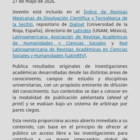
27 de mayo de 2026.
Inventio
está incluida en el
Índice de Revistas
Mexicanas de Divulgación Científica y Tecnológica de
la Secihti
, repositorio de
Dialnet
(Universidad de la
Rioja, España), directorio de
Latindex
(UNAM, México),
Latinoamericana. Asociación de Revistas Académicas
de Humanidades y Ciencias Sociales
y
Red
Latinoamericana de Revistas Académicas en Ciencias
Sociales y Humanidades (LatinREV)
.
Publica resultados originales de investigaciones
académicas desarrolladas desde las distintas áreas de
conocimiento, campos de estudio y disciplinas
universitarias, con un propósito eminente de difusión
del conocimiento. Sus contenidos se dan a conocer en
la modalidad de publicación adelantada (
ahead of
print
) y se evalúan bajo un sistema de arbitraje por
pares ciegos.
Esta revista proporciona acceso abierto inmediato a su
contenido, con base en el principio de ofrecer al
público un acceso libre a las investigaciones para
contribuir a un mayor intercambio global de