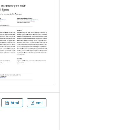
html
xml