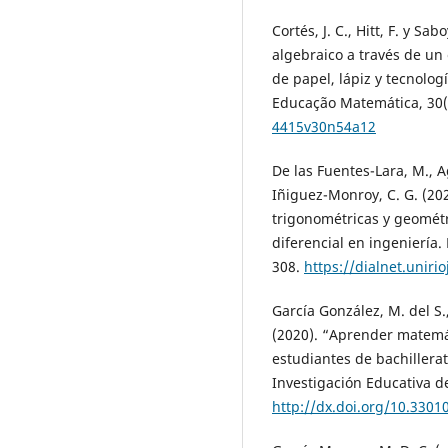
Cortés, J. C., Hitt, F. y S
algebraico a través de u
de papel, lápiz y tecnolog
Educação Matemática, 30(
4415v30n54a12
De las Fuentes-Lara, M., Ag
Iñiguez-Monroy, C. G. (20
trigonométricas y geométr
diferencial en ingeniería.
308.
https://dialnet.uniri
García González, M. del S.
(2020). “Aprender matemát
estudiantes de bachillera
Investigación Educativa de
http://dx.doi.org/10.33010