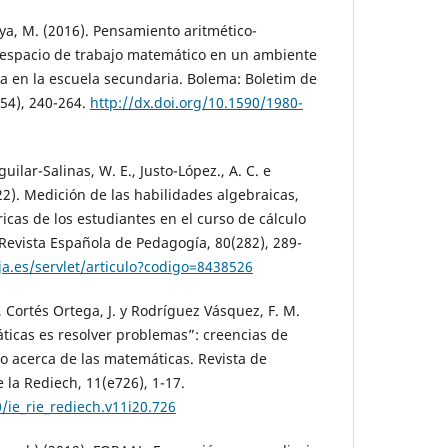
aboya, M. (2016). Pensamiento aritmético-
n espacio de trabajo matemático en un ambiente
ía en la escuela secundaria. Bolema: Boletim de
54), 240-264.
http://dx.doi.org/10.1590/1980-
uilar-Salinas, W. E., Justo-López., A. C. e
22). Medición de las habilidades algebraicas,
icas de los estudiantes en el curso de cálculo
 Revista Española de Pedagogía, 80(282), 289-
oja.es/servlet/articulo?codigo=8438526
, Cortés Ortega, J. y Rodríguez Vásquez, F. M.
icas es resolver problemas”: creencias de
to acerca de las matemáticas. Revista de
 la Rediech, 11(e726), 1-17.
/ie_rie_rediech.v11i20.726