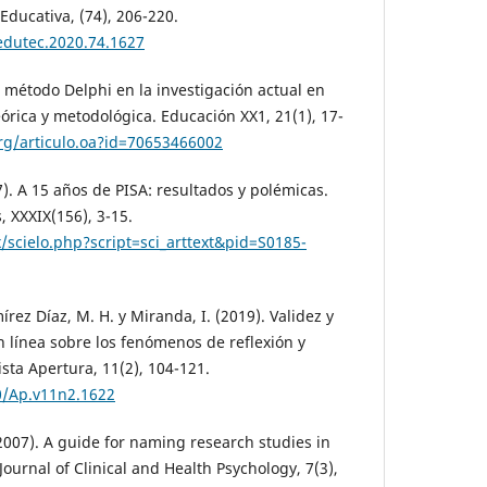
Educativa, (74), 206-220.
edutec.2020.74.1627
l método Delphi en la investigación actual en
órica y metodológica. Educación XX1, 21(1), 17-
rg/articulo.oa?id=70653466002
). A 15 años de PISA: resultados y polémicas.
, XXXIX(156), 3-15.
/scielo.php?script=sci_arttext&pid=S0185-
írez Díaz, M. H. y Miranda, I. (2019). Validez y
n línea sobre los fenómenos de reflexión y
ista Apertura, 11(2), 104-121.
70/Ap.v11n2.1622
(2007). A guide for naming research studies in
Journal of Clinical and Health Psychology, 7(3),