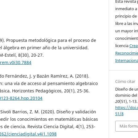
Esta revista
inmediato a 
principio de
libre a las i
un mayor in
conocimiento
19). Propuesta metodológica para el proceso de
licencia
Cre
 álgebra en primer año de la universidad.
Reconocimie
-Estelí, 8(30), 20-27.
Internaciona
arem.v0i30.7884
do Fernández, J. y Bazán Ramírez, A. (2018).
Cómo citar
n: una vía de acceso al pensamiento algebraico
Diseño de u
ica. Horizontes Pedagógicos, 20(1), 25-36.
dominio del 
/0123-8264.hop.20104
20
(51), 1-13.
https://doi.
 Sivoli Barrios, Z. M. (2020). Diseño y validación
51/8
edir los conocimientos en matemáticas básicas
Más forma
 de ciencia. Revista Ciencia Digital, 4(1), 253-
262/cienciadigital.v4i1.1098