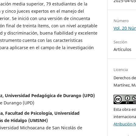
2025-04-0
ación media superior, 79 estudiantes de la
 y cinco jueces expertos en el manejo del
rior. Se inició con una versión de cincuenta
Número
ión final de treinta ítems, con un nivel aceptable
Vol. 20 Nú
ad y discriminación, buena fiabilidad y excelente
nstrumento cuenta con las características
Sección
para aplicarse en el campo de la investigación
Artículos
Licencia
Derechos de
Martínez, Ma
ez, Universidad Pedagógica de Durango (UPD)
de Durango (UPD)
Esta obra es
a, Facultad de Psicología, Universidad
internacion
ás de Hidalgo (UMSNH)
Atribución-
niversidad Michoacana de San Nicolás de