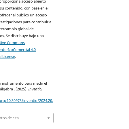
 proporciona acceso abierto
su contenido, con base en el
 ofrecer al público un acceso
nvestigaciones para contribuir a
tercambio global de
s. Se distribuye bajo una
ative Commons
nto-NoComercial 4.0
l License
.
n instrumento para medir el
álgebra . (2025).
Inventio
,
org/10.30973/inventio/2024.20.
tos de cita