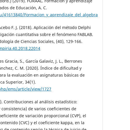
coord.) (2019). FORAAL. Formación y aprendizaje
ados de Educación, A. C.
u/41613840/Formacion_y_aprendizaje_del_algebra
Acebo F. J. (2018). Aplicación del método Delphi
tigación cuantitativa sobre el fenómeno FABLAB.
logía de Ciencias Sociales, (40), 129-166.
mpiria.40.2018.22014
 Gracia, S., García Galaviz, J. L., Berrones
ánchez, C. M. (2020). Índice de dificultad y
ara la evaluación en asignaturas básicas de
a Superior, 34(1).
.php/ems/article/view/1727
. Contribuciones al análisis estadístico:
y consistencia) de varios coeficientes de
coeficiente de variación proporcional (CVP), el
contenido (CVC) y el coeficiente kappa, en la
ez de contenido según la técnica de juicio de