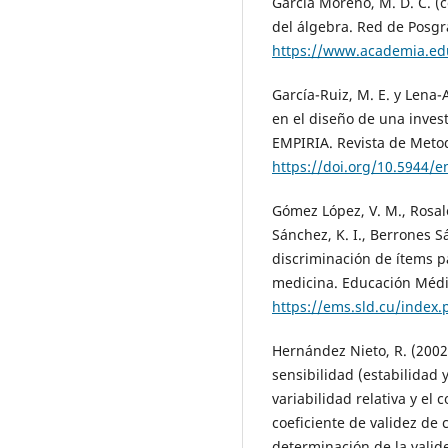
García Moreno, M. D. C. (
del álgebra. Red de Posgr
https://www.academia.ed
García-Ruiz, M. E. y Lena-
en el diseño de una inves
EMPIRIA. Revista de Metodo
https://doi.org/10.5944/e
Gómez López, V. M., Rosales
Sánchez, K. I., Berrones S
discriminación de ítems p
medicina. Educación Médic
https://ems.sld.cu/index
Hernández Nieto, R. (2002)
sensibilidad (estabilidad 
variabilidad relativa y el 
coeficiente de validez de 
determinación de la valid