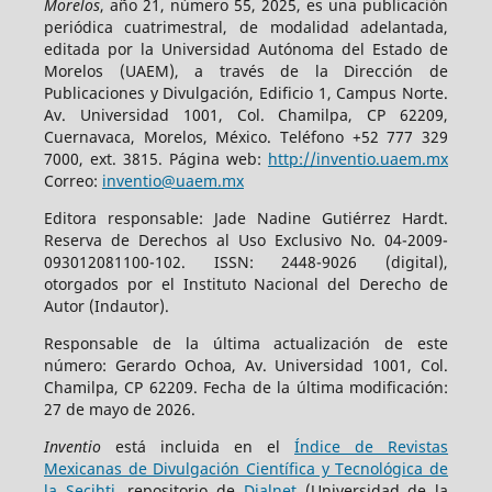
Morelos
, año 21, número 55, 2025, es una publicación
periódica cuatrimestral, de modalidad adelantada,
editada por la Universidad Autónoma del Estado de
Morelos (UAEM), a través de la Dirección de
Publicaciones y Divulgación, Edificio 1, Campus Norte.
Av. Universidad 1001, Col. Chamilpa, CP 62209,
Cuernavaca, Morelos, México. Teléfono +52 777 329
7000, ext. 3815. Página web:
http://inventio.uaem.mx
Correo:
inventio@uaem.mx
Editora responsable: Jade Nadine Gutiérrez Hardt.
Reserva de Derechos al Uso Exclusivo No. 04-2009-
093012081100-102. ISSN: 2448-9026 (digital),
otorgados por el Instituto Nacional del Derecho de
Autor (Indautor).
Responsable de la última actualización de este
número: Gerardo Ochoa, Av. Universidad 1001, Col.
Chamilpa, CP 62209. Fecha de la última modificación:
27 de mayo de 2026.
Inventio
está incluida en el
Índice de Revistas
Mexicanas de Divulgación Científica y Tecnológica de
la Secihti
, repositorio de
Dialnet
(Universidad de la