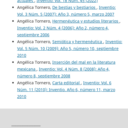
actuales
,
Inventio: Vol. 18 Núm. 45 (2022)
Angélica Tornero,
De bestias y bestiarios
,
Inventio:
Vol. 3 Núm. 5 (2007): Año 3, número 5, marzo 2007
Angélica Tornero,
Hermenéutica y estudios literarios
,
Inventio: Vol. 2 Núm. 4 (2006): Año 2, número 4,
septiembre 2006
Angélica Tornero,
Semiótica y hermenéutica
,
Inventio:
Vol. 5 Núm. 10 (2009): Año 5, número 10, septiembre
2010
Angélica Tornero,
Inserción del mal en la literatura
mexicana
,
Inventio: Vol. 4 Núm. 8 (2008): Año 4,
número 8, septiembre 2008
Angélica Tornero,
Carta editorial
,
Inventio: Vol. 6
Núm. 11 (2010): Inventio. Año 6, número 11, marzo
2010
_________________