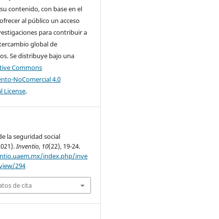
su contenido, con base en el
 ofrecer al público un acceso
nvestigaciones para contribuir a
tercambio global de
s. Se distribuye bajo una
ative Commons
nto-NoComercial 4.0
l License
.
e la seguridad social
2021).
Inventio
,
10
(22), 19-24.
entio.uaem.mx/index.php/inve
/view/294
tos de cita