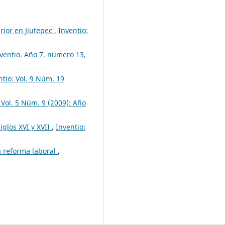
rior en Jiutepec
,
Inventio:
nventio. Año 7, número 13,
ntio: Vol. 9 Núm. 19
 Vol. 5 Núm. 9 (2009): Año
glos XVI y XVII
,
Inventio:
a reforma laboral
,