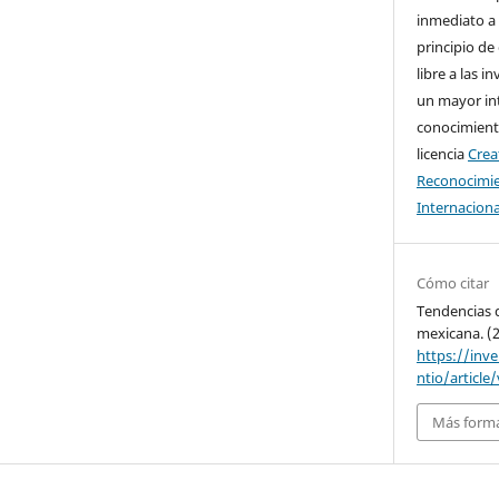
inmediato a 
principio de
libre a las i
un mayor in
conocimiento
licencia
Cre
Reconocimie
Internaciona
Cómo citar
Tendencias d
mexicana. (
https://inv
ntio/article
Más forma