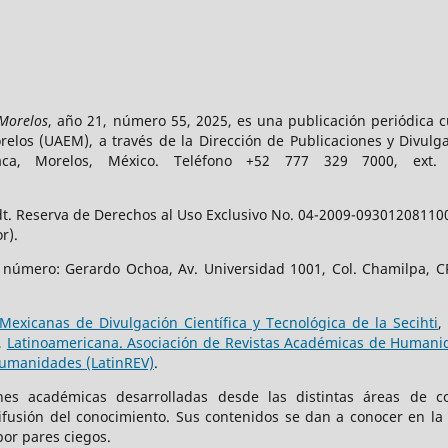
 Morelos
, año 21, número 55, 2025, es una publicación periódica 
los (UAEM), a través de la Dirección de Publicaciones y Divulga
vaca, Morelos, México. Teléfono +52 777 329 7000, ext
t. Reserva de Derechos al Uso Exclusivo No. 04-2009-093012081100-
r).
e número: Gerardo Ochoa, Av. Universidad 1001, Col. Chamilpa, CP
Mexicanas de Divulgación Científica y Tecnológica de la Secihti
,
,
Latinoamericana. Asociación de Revistas Académicas de Humanid
Humanidades (LatinREV)
.
iones académicas desarrolladas desde las distintas áreas de c
difusión del conocimiento. Sus contenidos se dan a conocer en la
por pares ciegos.