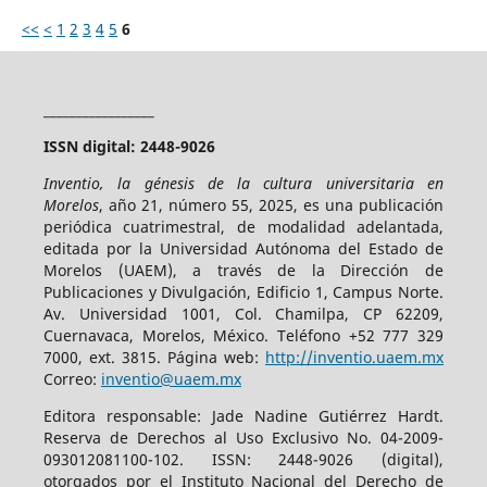
<<
<
1
2
3
4
5
6
_________________
ISSN digital: 2448-9026
Inventio, la génesis de la cultura universitaria en
Morelos
, año 21, número 55, 2025, es una publicación
periódica cuatrimestral, de modalidad adelantada,
editada por la Universidad Autónoma del Estado de
Morelos (UAEM), a través de la Dirección de
Publicaciones y Divulgación, Edificio 1, Campus Norte.
Av. Universidad 1001, Col. Chamilpa, CP 62209,
Cuernavaca, Morelos, México. Teléfono +52 777 329
7000, ext. 3815. Página web:
http://inventio.uaem.mx
Correo:
inventio@uaem.mx
Editora responsable: Jade Nadine Gutiérrez Hardt.
Reserva de Derechos al Uso Exclusivo No. 04-2009-
093012081100-102. ISSN: 2448-9026 (digital),
otorgados por el Instituto Nacional del Derecho de