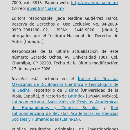
7000, ext. 3815. Página web:
http://inventio.uaem.mx
Correo:
inventio@uaem.mx
Editora responsable: Jade Nadine Gutiérrez Hardt.
Reserva de Derechos al Uso Exclusivo No. 04-2009-
093012081100-102. ISSN: 2448-9026 (digital),
otorgados por el Instituto Nacional del Derecho de
Autor (Indautor).
Responsable de la última actualización de este
número: Gerardo Ochoa, Av. Universidad 1001, Col.
Chamilpa, CP 62209. Fecha de la última modificación:
27 de mayo de 2026.
Inventio
está incluida en el
Índice de Revistas
Mexicanas de Divulgación Científica y Tecnológica de
la Secihti
, repositorio de
Dialnet
(Universidad de la
Rioja, España), directorio de
Latindex
(UNAM, México),
Latinoamericana. Asociación de Revistas Académicas
de Humanidades y Ciencias Sociales
y
Red
Latinoamericana de Revistas Académicas en Ciencias
Sociales y Humanidades (LatinREV)
.
Publica resultados originales de investigaciones