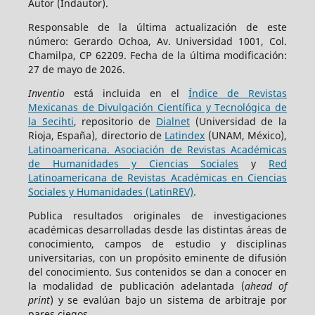
Autor (Indautor).
Responsable de la última actualización de este
número: Gerardo Ochoa, Av. Universidad 1001, Col.
Chamilpa, CP 62209. Fecha de la última modificación:
27 de mayo de 2026.
Inventio
está incluida en el
Índice de Revistas
Mexicanas de Divulgación Científica y Tecnológica de
la Secihti
, repositorio de
Dialnet
(Universidad de la
Rioja, España), directorio de
Latindex
(UNAM, México),
Latinoamericana. Asociación de Revistas Académicas
de Humanidades y Ciencias Sociales
y
Red
Latinoamericana de Revistas Académicas en Ciencias
Sociales y Humanidades (LatinREV)
.
Publica resultados originales de investigaciones
académicas desarrolladas desde las distintas áreas de
conocimiento, campos de estudio y disciplinas
universitarias, con un propósito eminente de difusión
del conocimiento. Sus contenidos se dan a conocer en
la modalidad de publicación adelantada (
ahead of
print
) y se evalúan bajo un sistema de arbitraje por
pares ciegos.