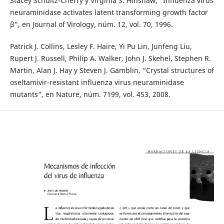
Stacey Schultz-Cherry y Virginia S. Hinshaw, “Influenza virus
neuraminidase activates latent transforming growth factor
β”, en Journal of Virology, núm. 12, vol. 70, 1996.
Patrick J. Collins, Lesley F. Haire, Yi Pu Lin, Junfeng Liu,
Rupert J. Russell, Philip A. Walker, John J. Skehel, Stephen R.
Martin, Alan J. Hay y Steven J. Gamblin, “Crystal structures of
oseltamivir-resistant influenza virus neuraminidase
mutants”, en Nature, núm. 7199, vol. 453, 2008.