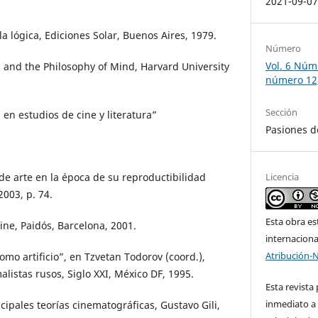
2021-09-0
la lógica, Ediciones Solar, Buenos Aires, 1979.
Número
Vol. 6 Núm.
m and the Philosophy of Mind, Harvard University
número 12
Sección
en estudios de cine y literatura”
Pasiones d
de arte en la época de su reproductibilidad
Licencia
2003, p. 74.
Esta obra es
ine, Paidós, Barcelona, 2001.
internacion
Atribución-
como artificio”, en Tzvetan Todorov (coord.),
malistas rusos, Siglo XXI, México DF, 1995.
Esta revista
inmediato a 
cipales teorías cinematográficas, Gustavo Gili,