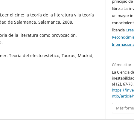
principio de
libre a las i
er el cine: la teoría de la literatura y la teoría
un mayor in
idad de Salamanca, Salamanca, 2008.
conocimiento
licencia
Cre
oria de la literatura como provocación,
Reconocimie
0.
Internaciona
leer. Teoría del efecto estético, Taurus, Madrid,
Cómo citar
La Ciencia de
inestabilida
6
(12), 67-78.
https://inv
ntio/article
Más forma