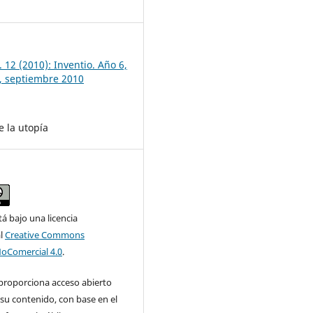
7
 12 (2010): Inventio. Año 6,
, septiembre 2010
e la utopía
tá bajo una licencia
al
Creative Commons
NoComercial 4.0
.
 proporciona acceso abierto
su contenido, con base en el