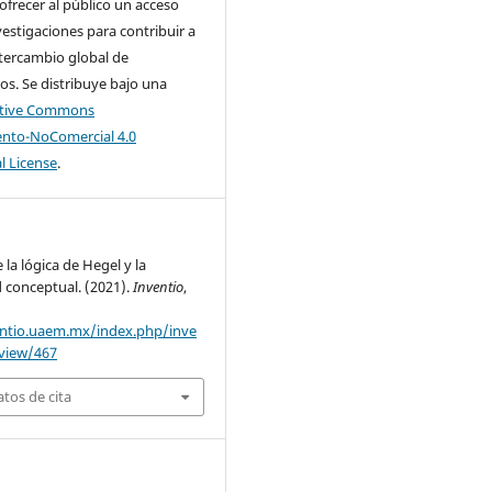
 ofrecer al público un acceso
nvestigaciones para contribuir a
tercambio global de
s. Se distribuye bajo una
ative Commons
nto-NoComercial 4.0
l License
.
 la lógica de Hegel y la
d conceptual. (2021).
Inventio
,
entio.uaem.mx/index.php/inve
/view/467
tos de cita