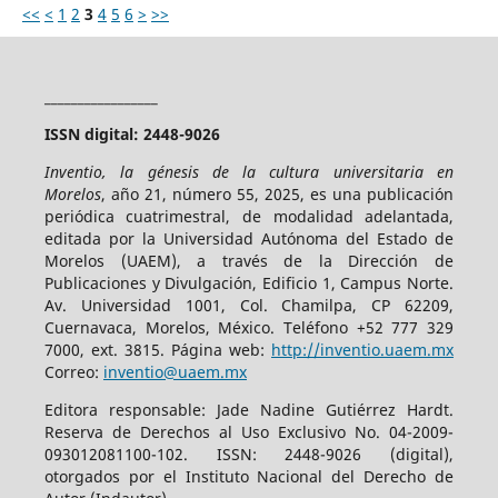
<<
<
1
2
3
4
5
6
>
>>
_________________
ISSN digital: 2448-9026
Inventio, la génesis de la cultura universitaria en
Morelos
, año 21, número 55, 2025, es una publicación
periódica cuatrimestral, de modalidad adelantada,
editada por la Universidad Autónoma del Estado de
Morelos (UAEM), a través de la Dirección de
Publicaciones y Divulgación, Edificio 1, Campus Norte.
Av. Universidad 1001, Col. Chamilpa, CP 62209,
Cuernavaca, Morelos, México. Teléfono +52 777 329
7000, ext. 3815. Página web:
http://inventio.uaem.mx
Correo:
inventio@uaem.mx
Editora responsable: Jade Nadine Gutiérrez Hardt.
Reserva de Derechos al Uso Exclusivo No. 04-2009-
093012081100-102. ISSN: 2448-9026 (digital),
otorgados por el Instituto Nacional del Derecho de