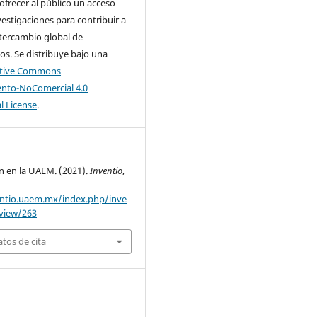
 ofrecer al público un acceso
nvestigaciones para contribuir a
tercambio global de
s. Se distribuye bajo una
ative Commons
nto-NoComercial 4.0
l License
.
n en la UAEM. (2021).
Inventio
,
entio.uaem.mx/index.php/inve
/view/263
tos de cita