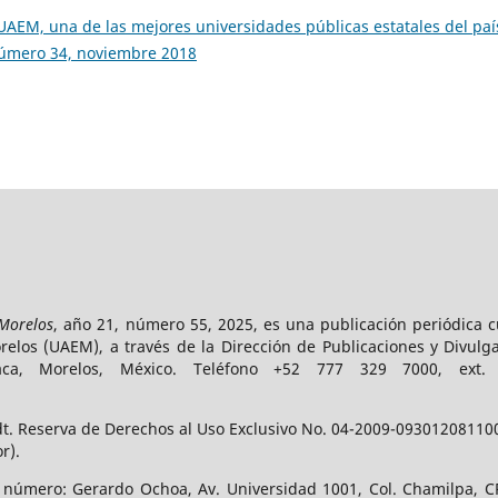
UAEM, una de las mejores universidades públicas estatales del pa
número 34, noviembre 2018
 Morelos
, año 21, número 55, 2025, es una publicación periódica 
los (UAEM), a través de la Dirección de Publicaciones y Divulga
vaca, Morelos, México. Teléfono +52 777 329 7000, ext
t. Reserva de Derechos al Uso Exclusivo No. 04-2009-093012081100-
r).
e número: Gerardo Ochoa, Av. Universidad 1001, Col. Chamilpa, CP