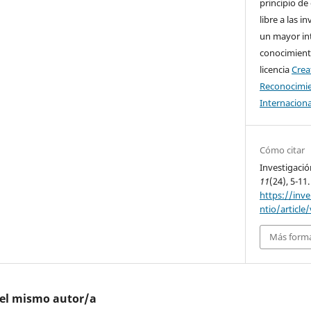
principio de
libre a las i
un mayor in
conocimiento
licencia
Cre
Reconocimie
Internaciona
Cómo citar
Investigació
11
(24), 5-11.
https://inv
ntio/article
Más forma
del mismo autor/a