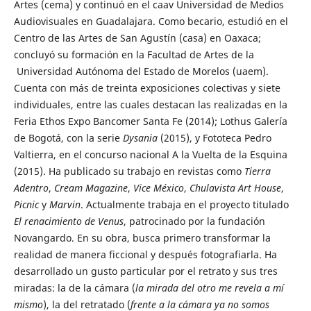
Artes (cema) y continuó en el caav Universidad de Medios
Audiovisuales en Guadalajara. Como becario, estudió en el
Centro de las Artes de San Agustín (casa) en Oaxaca;
concluyó su formación en la Facultad de Artes de la
Universidad Autónoma del Estado de Morelos (uaem).
Cuenta con más de treinta exposiciones colectivas y siete
individuales, entre las cuales destacan las realizadas en la
Feria Ethos Expo Bancomer Santa Fe (2014); Lothus Galería
de Bogotá, con la serie
Dysania
(2015), y Fototeca Pedro
Valtierra, en el concurso nacional A la Vuelta de la Esquina
(2015). Ha publicado su trabajo en revistas como
Tierra
Adentro
,
Cream Magazine
,
Vice México
,
Chulavista Art House
,
Picnic
y
Marvin
. Actualmente trabaja en el proyecto titulado
El renacimiento de Venus
, patrocinado por la fundación
Novangardo. En su obra, busca primero transformar la
realidad de manera ficcional y después fotografiarla. Ha
desarrollado un gusto particular por el retrato y sus tres
miradas: la de la cámara (
la mirada del otro me revela a mí
mismo
), la del retratado (
frente a la cámara ya no somos