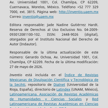
Av. Universidad 1001, Col. Chamilpa, CP 62209,
Cuernavaca, Morelos, México. Teléfono +52 777 329
7000, ext. 3815. Página web:
http://inventio.uaem.mx
Correo:
inventio@uaem.mx
Editora responsable: Jade Nadine Gutiérrez Hardt.
Reserva de Derechos al Uso Exclusivo No. 04-2009-
093012081100-102. ISSN: 2448-9026 (digital),
otorgados por el Instituto Nacional del Derecho de
Autor (Indautor).
Responsable de la última actualización de este
número: Gerardo Ochoa, Av. Universidad 1001, Col.
Chamilpa, CP 62209. Fecha de la última modificación:
27 de mayo de 2026.
Inventio
está incluida en el
Índice de Revistas
Mexicanas de Divulgación Científica y Tecnológica de
la Secihti
, repositorio de
Dialnet
(Universidad de la
Rioja, España), directorio de
Latindex
(UNAM, México),
Latinoamericana. Asociación de Revistas Académicas
de Humanidades y Ciencias Sociales
y
Red
Latinoamericana de Revistas Académicas en Ciencias