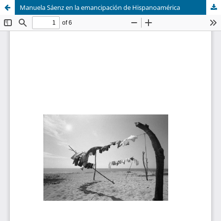
Manuela Sáenz en la emancipación de Hispanoamérica