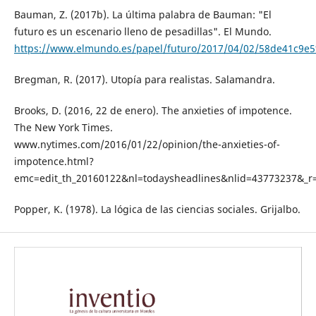
Bauman, Z. (2017b). La última palabra de Bauman: "El
futuro es un escenario lleno de pesadillas". El Mundo.
https://www.elmundo.es/papel/futuro/2017/04/02/58de41c9e
Bregman, R. (2017). Utopía para realistas. Salamandra.
Brooks, D. (2016, 22 de enero). The anxieties of impotence.
The New York Times.
www.nytimes.com/2016/01/22/opinion/the-anxieties-of-
impotence.html?
emc=edit_th_20160122&nl=todaysheadlines&nlid=43773237&_r
Popper, K. (1978). La lógica de las ciencias sociales. Grijalbo.