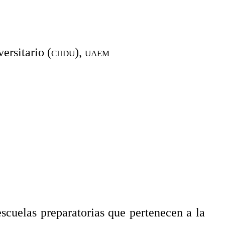
ersitario (
ciidu
),
uaem
escuelas preparatorias que pertenecen a la