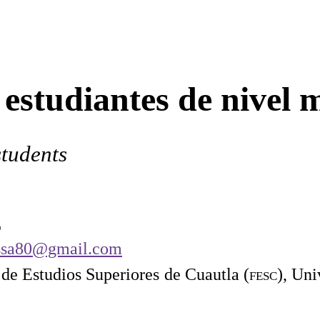
 estudiantes de nivel 
students
z
ssa80@gmail.com
 de Estudios Superiores de Cuautla (
fesc
), Un