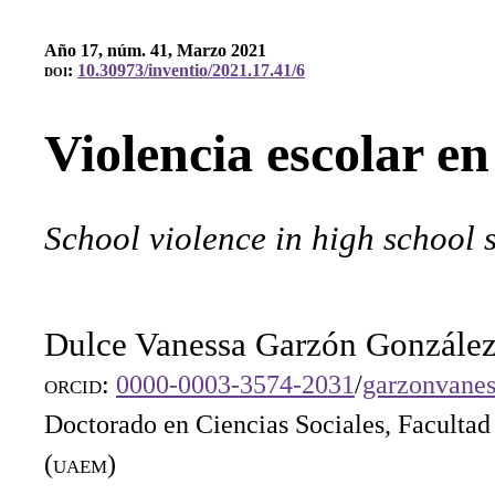
Año 17, núm. 41, Marzo 2021
doi
:
10.30973/inventio/2021.17.41/6
Violencia escolar en
School violence in high school 
Dulce Vanessa Garzón Gonzále
orcid
:
0000-0003-3574-2031
/
garzonvane
Doctorado en Ciencias Sociales, Facultad
(
uaem
)