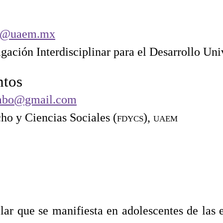
uz@uaem.mx
gación Interdisciplinar para el Desarrollo Univ
ntos
mbo@gmail.com
ho y Ciencias Sociales (
fdycs
),
uaem
colar que se manifiesta en adolescentes de las 